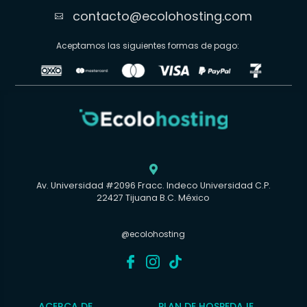
contacto@ecolohosting.com

Aceptamos las siguientes formas de pago:

Av. Universidad #2096 Fracc. Indeco Universidad C.P.
22427 Tijuana B.C. México
@ecolohosting
ACERCA DE
PLAN DE HOSPEDAJE