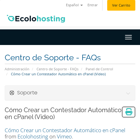
Español
Entrar
Ver Carrito
Activ
Centro de Soporte - FAQs
Administración
Centro de Soporte - FAQs
Panel de Control
Cómo Crear un Contestador Automático en cPanel (Video)
Soporte
Cómo Crear un Contestador Automático
en cPanel (Video)
Cómo Crear un Contestador Automático en cPanel
from
Ecolohosting
on
Vimeo
.