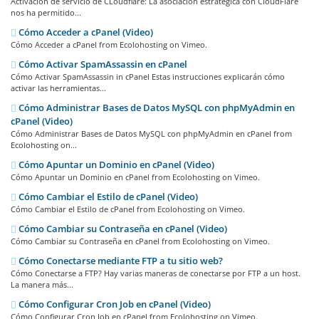
Activacion de servicio de CLoudflare: La asociación estratégica con CloudFlare
nos ha permitido...
Cómo Acceder a cPanel (Video)
Cómo Acceder a cPanel from Ecolohosting on Vimeo.
Cómo Activar SpamAssassin en cPanel
Cómo Activar SpamAssassin in cPanel Estas instrucciones explicarán cómo
activar las herramientas...
Cómo Administrar Bases de Datos MySQL con phpMyAdmin en
cPanel (Video)
Cómo Administrar Bases de Datos MySQL con phpMyAdmin en cPanel from
Ecolohosting on...
Cómo Apuntar un Dominio en cPanel (Video)
Cómo Apuntar un Dominio en cPanel from Ecolohosting on Vimeo.
Cómo Cambiar el Estilo de cPanel (Video)
Cómo Cambiar el Estilo de cPanel from Ecolohosting on Vimeo.
Cómo Cambiar su Contraseña en cPanel (Video)
Cómo Cambiar su Contraseña en cPanel from Ecolohosting on Vimeo.
Cómo Conectarse mediante FTP a tu sitio web?
Cómo Conectarse a FTP? Hay varias maneras de conectarse por FTP a un host.
La manera más...
Cómo Configurar Cron Job en cPanel (Video)
Cómo Configurar Cron Job en cPanel from Ecolohosting on Vimeo.