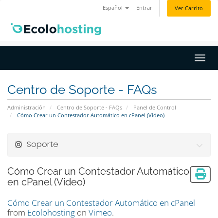
Español
Entrar
Ver Carrito
Activ
Centro de Soporte - FAQs
Administración
Centro de Soporte - FAQs
Panel de Control
Cómo Crear un Contestador Automático en cPanel (Video)
Soporte
Cómo Crear un Contestador Automático
en cPanel (Video)
Cómo Crear un Contestador Automático en cPanel
from
Ecolohosting
on
Vimeo
.