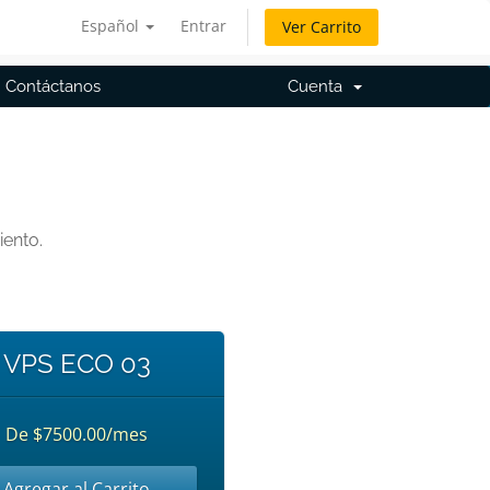
Español
Entrar
Ver Carrito
Contáctanos
Cuenta
iento.
VPS ECO 03
De $7500.00/mes
Agregar al Carrito