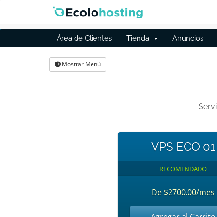
Área de Clientes
Tienda
Anuncios
Mostrar Menú
Servi
VPS ECO 01
RECOMENDADO
De $2700.00/mes
Agregar al Carrito