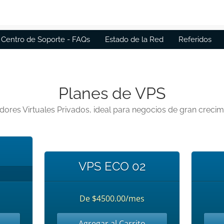
Centro de Soporte - FAQs
Estado de la Red
Referidos
Planes de VPS
dores Virtuales Privados, ideal para negocios de gran crecim
VPS ECO 02
De $4500.00/mes
Agregar al Carrito