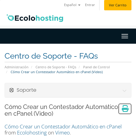
Español
Entrar
Ver Carrito
Activ
Centro de Soporte - FAQs
Administración
Centro de Soporte - FAQs
Panel de Control
Cómo Crear un Contestador Automático en cPanel (Video)
Soporte
Cómo Crear un Contestador Automático
en cPanel (Video)
Cómo Crear un Contestador Automático en cPanel
from
Ecolohosting
on
Vimeo
.