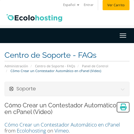
Español
Entrar
Ver Carrito
Activ
Centro de Soporte - FAQs
Administración
Centro de Soporte - FAQs
Panel de Control
Cómo Crear un Contestador Automático en cPanel (Video)
Soporte
Cómo Crear un Contestador Automático
en cPanel (Video)
Cómo Crear un Contestador Automático en cPanel
from
Ecolohosting
on
Vimeo
.