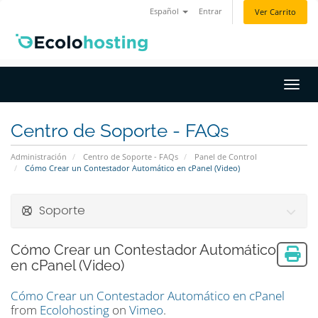
Español
Entrar
Ver Carrito
Activ
Centro de Soporte - FAQs
Administración
Centro de Soporte - FAQs
Panel de Control
Cómo Crear un Contestador Automático en cPanel (Video)
Soporte
Cómo Crear un Contestador Automático
en cPanel (Video)
Cómo Crear un Contestador Automático en cPanel
from
Ecolohosting
on
Vimeo
.