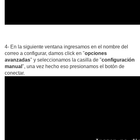
4- En la siguiente ventana ingresamos en el nombre del
correo a configurar, damos click en "
opciones
avanzadas
" y seleccionamos la casilla de "
configuración
manual
", una vez hecho eso presionamos el botón de
conectar.