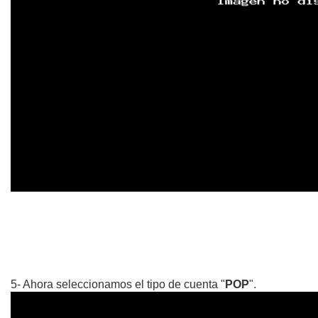
5- Ahora seleccionamos el tipo de cuenta "
POP
".