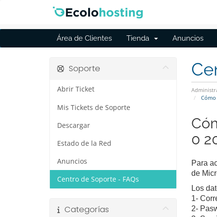
Área de Clientes
Tienda
Anuncios
Cen
Soporte
Abrir Ticket
Administr
Cómo c
Mis Tickets de Soporte
Cóm
Descargar
0 2
Estado de la Red
Anuncios
Para ac
de Micr
Centro de Soporte - FAQs
Los dat
1- Corr
Categorías
2- Pasw