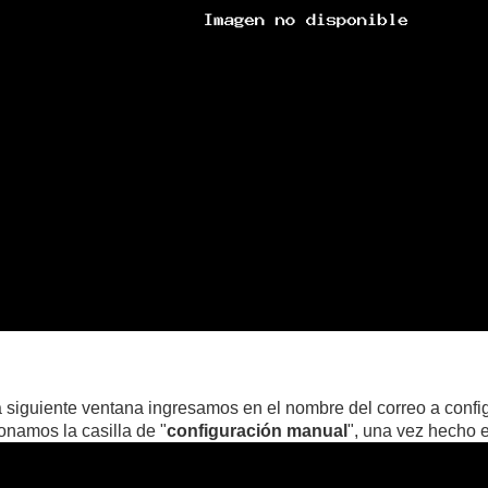
a siguiente ventana ingresamos en el nombre del correo a config
onamos la casilla de "
configuración manual
", una vez hecho 