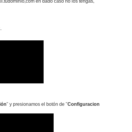
il.tudominio,com en dado caso no los tengas,
.
ión
" y presionamos el botón de "
Configuracion