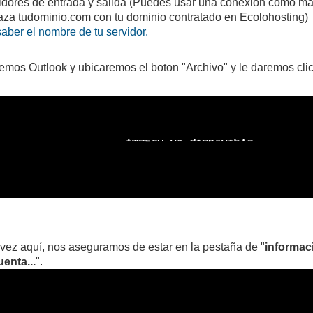
idores de entrada y salida (Puedes usar una conexion como ma
za tudominio.com con tu dominio contratado en Ecolohosting)
ber el nombre de tu servidor.
remos Outlook y ubicaremos el boton "Archivo" y le daremos clic
vez aquí, nos aseguramos de estar en la pestaña de "
informac
uenta...
".