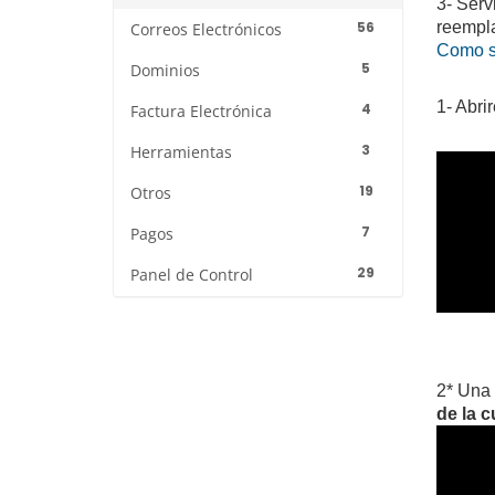
3- Serv
56
reempla
Correos Electrónicos
Como sa
5
Dominios
1- Abri
4
Factura Electrónica
3
Herramientas
19
Otros
7
Pagos
29
Panel de Control
2* Una 
de la c