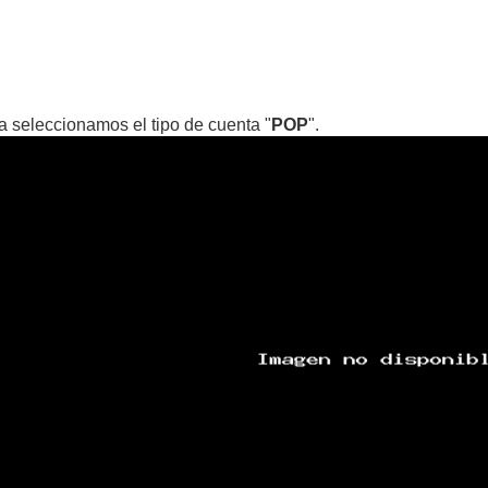
a seleccionamos el tipo de cuenta "
POP
".