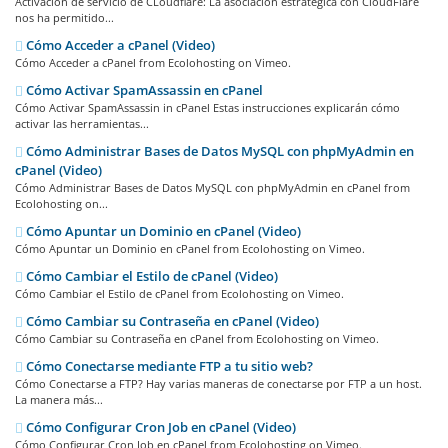
Activacion de servicio de CLoudflare: La asociación estratégica con CloudFlare
nos ha permitido...
Cómo Acceder a cPanel (Video)
Cómo Acceder a cPanel from Ecolohosting on Vimeo.
Cómo Activar SpamAssassin en cPanel
Cómo Activar SpamAssassin in cPanel Estas instrucciones explicarán cómo
activar las herramientas...
Cómo Administrar Bases de Datos MySQL con phpMyAdmin en
cPanel (Video)
Cómo Administrar Bases de Datos MySQL con phpMyAdmin en cPanel from
Ecolohosting on...
Cómo Apuntar un Dominio en cPanel (Video)
Cómo Apuntar un Dominio en cPanel from Ecolohosting on Vimeo.
Cómo Cambiar el Estilo de cPanel (Video)
Cómo Cambiar el Estilo de cPanel from Ecolohosting on Vimeo.
Cómo Cambiar su Contraseña en cPanel (Video)
Cómo Cambiar su Contraseña en cPanel from Ecolohosting on Vimeo.
Cómo Conectarse mediante FTP a tu sitio web?
Cómo Conectarse a FTP? Hay varias maneras de conectarse por FTP a un host.
La manera más...
Cómo Configurar Cron Job en cPanel (Video)
Cómo Configurar Cron Job en cPanel from Ecolohosting on Vimeo.