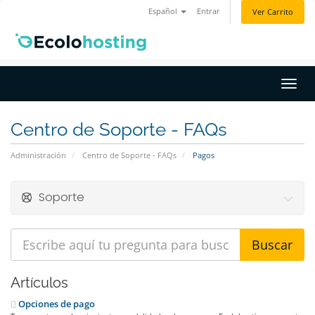
Español
Entrar
Ver Carrito
Activ
Centro de Soporte - FAQs
Administración
Centro de Soporte - FAQs
Pagos
Soporte
Artículos
Opciones de pago