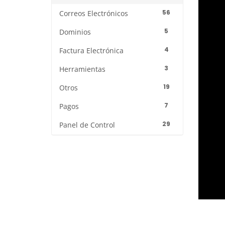
56
Correos Electrónicos
5
Dominios
4
Factura Electrónica
3
Herramientas
19
Otros
7
Pagos
29
Panel de Control