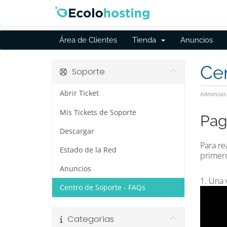
Área de Clientes
Tienda
Anuncios
Cen
Soporte
Abrir Ticket
Administr
Mis Tickets de Soporte
Pag
Descargar
Para re
Estado de la Red
primer
Anuncios
1. Una 
Centro de Soporte - FAQs
Categorías