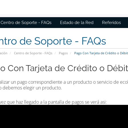
Centro de Soporte - FAQs
Estado de la Red
Referidos
tro de Soporte - FAQs
ación
Centro de Soporte - FAQs
Pagos
Pago Con Tarjeta de Crédito o Débi
o Con Tarjeta de Crédito o Débi
alizar un pago correspondiente a un producto o servicio de ecol
o debemos elegir un producto.
vez que haz llegado a la pantalla de pagos se verá asi: