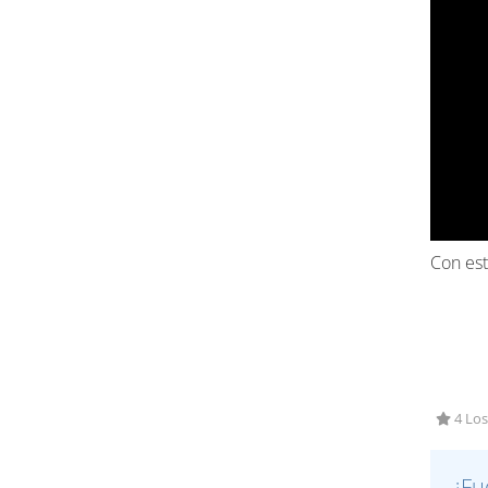
Con est
4 Los
¿Fu