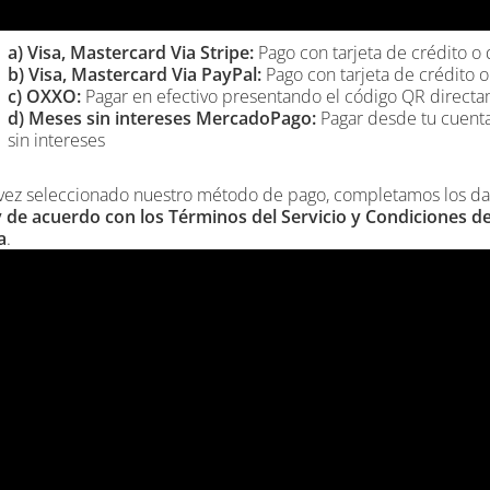
a) Visa, Mastercard Via Stripe:
Pago con tarjeta de crédito o 
b) Visa, Mastercard Via PayPal:
Pago con tarjeta de crédito o
c) OXXO:
Pagar en efectivo presentando el código QR directa
d) Meses sin intereses MercadoPago:
Pagar desde tu cuenta
sin intereses
vez seleccionado nuestro método de pago, completamos los dat
y de acuerdo con los Términos del Servicio y Condiciones d
a
.