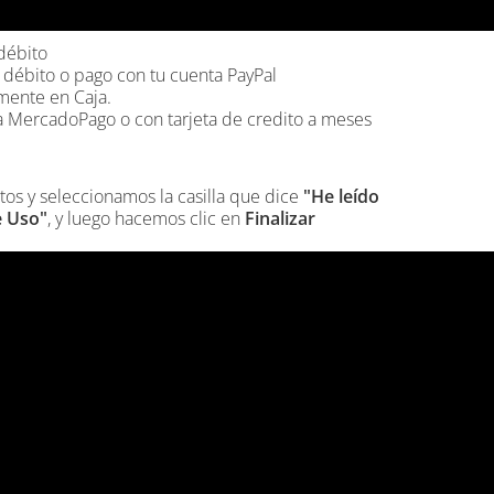
débito
 débito o pago con tu cuenta PayPal
mente en Caja.
 MercadoPago o con tarjeta de credito a meses
os y seleccionamos la casilla que dice
"He leído
e Uso"
, y luego hacemos clic en
Finalizar