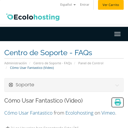
Español
Entrar
Ver Carrito
Activ
Centro de Soporte - FAQs
Administración
Centro de Soporte - FAQs
Panel de Control
Cómo Usar Fantastico (Video)
Soporte
Cómo Usar Fantastico (Video)
Cómo Usar Fantastico
from
Ecolohosting
on
Vimeo
.