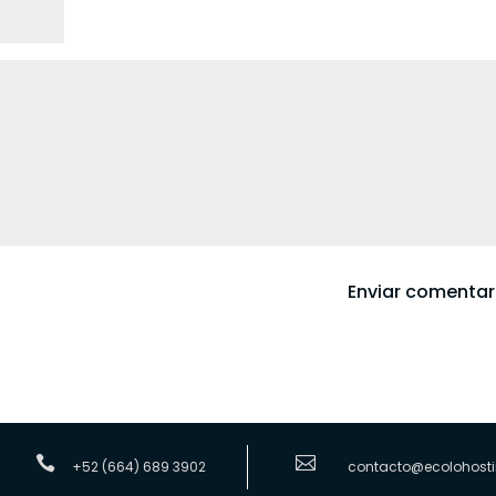


+52 (664) 689 3902
contacto@ecolohost