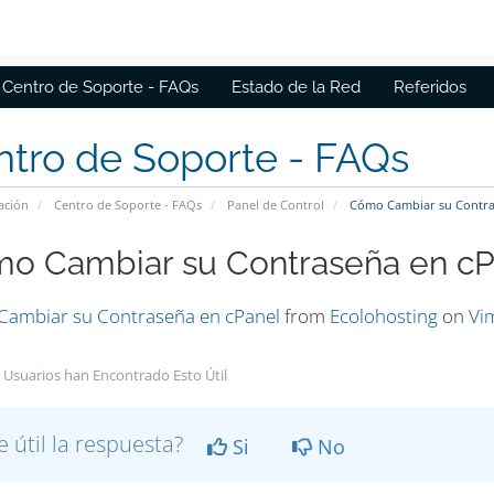
Centro de Soporte - FAQs
Estado de la Red
Referidos
tro de Soporte - FAQs
ación
Centro de Soporte - FAQs
Panel de Control
Cómo Cambiar su Contras
o Cambiar su Contraseña en cPa
ambiar su Contraseña en cPanel
from
Ecolohosting
on
Vi
 Usuarios han Encontrado Esto Útil
e útil la respuesta?
Si
No