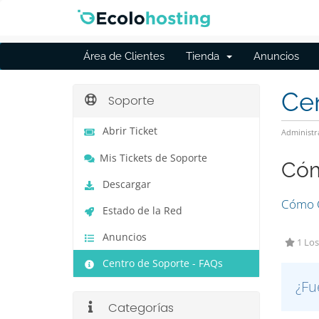
Área de Clientes
Tienda
Anuncios
Cen
Soporte
Abrir Ticket
Administr
Mis Tickets de Soporte
Cóm
Descargar
Cómo C
Estado de la Red
Anuncios
1 Los
Centro de Soporte - FAQs
¿Fu
Categorías