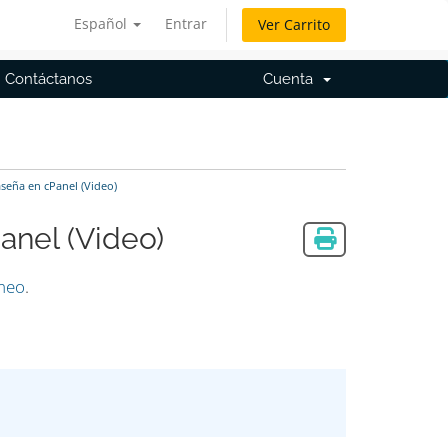
Español
Entrar
Ver Carrito
Contáctanos
Cuenta
eña en cPanel (Video)
nel (Video)
meo
.