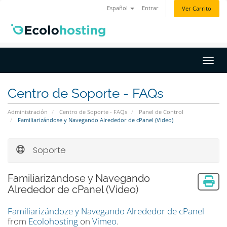
Español
Entrar
Ver Carrito
Activ
Centro de Soporte - FAQs
Administración
Centro de Soporte - FAQs
Panel de Control
Familiarizándose y Navegando Alrededor de cPanel (Video)
Soporte
Familiarizándose y Navegando
Alrededor de cPanel (Video)
Familiarizándoze y Navegando Alrededor de cPanel
from
Ecolohosting
on
Vimeo
.