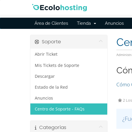
Área de Clientes
Tienda
Anuncios
Cen
Soporte
Abrir Ticket
Administr
Mis Tickets de Soporte
Cóm
Descargar
Cómo C
Estado de la Red
Anuncios
2 Los
Centro de Soporte - FAQs
¿Fu
Categorías