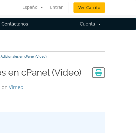
Español
Entrar
Ver Carrito
Contáctanos
Cuenta
dicionales en cPanel (Video)
s en cPanel (Video)
g
on
Vimeo
.