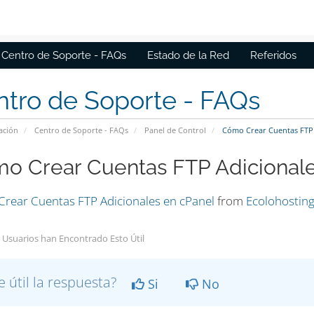
Centro de Soporte - FAQs
Estado de la Red
Referidos
tro de Soporte - FAQs
ación
Centro de Soporte - FAQs
Panel de Control
Cómo Crear Cuentas FTP A
o Crear Cuentas FTP Adicionale
rear Cuentas FTP Adicionales en cPanel
from
Ecolohostin
 Usuarios han Encontrado Esto Útil
e útil la respuesta?
Si
No