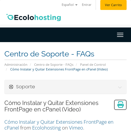
Español
Entrar
Ver Carrito
Activ
Centro de Soporte - FAQs
Administración
Centro de Soporte - FAQs
Panel de Control
Cómo Instalar y Quitar Extensiones FrontPage en cPanel (Video)
Soporte
Cómo Instalar y Quitar Extensiones
FrontPage en cPanel (Video)
Cómo Instalar y Quitar Extensiones FrontPage en
cPanel
from
Ecolohosting
on
Vimeo
.