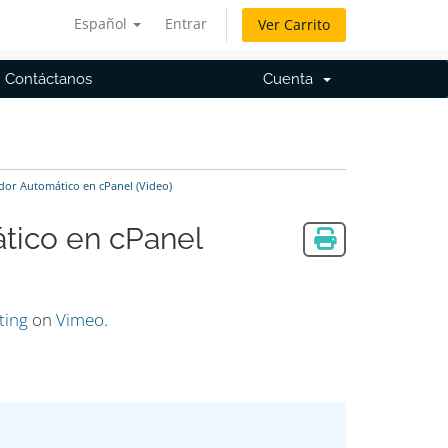
Español
Entrar
Ver Carrito
Contáctanos
Cuenta
or Automático en cPanel (Video)
tico en cPanel
ting
on
Vimeo
.