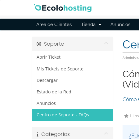
Área de Clientes
Tienda
Anuncios
Cen
Soporte
Abrir Ticket
Administr
Mis Tickets de Soporte
Cóm
Descargar
(Vi
Estado de la Red
Cómo C
Anuncios
Centro de Soporte - FAQs
1 Los
Categorías
¿Fu