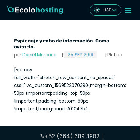
USD
Espionaje y robo de información. Como
evitarlo.
25 SEP 2019
por
Daniel Mercado
|
|
Platica
[vc_row
full_width="stretch_row_content_no_spaces"
css=".vc_custom_1569522070390{margin-bottom:
50px !important;padding-top: 50px
!important;padding-bottom: 50px
!important;background: #0047bf...
+52 (664) 689 3902
