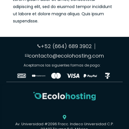
adipiscing elit, sed do eiusmod tempor incididunt
ut labore et dolore magna aliqua. Quis ipsum
suspendisse.
+52 (664) 689 3902

contacto@ecolohosting.com

Aceptamos las siguientes formas de pago:

Av. Universidad #2096 Fracc. Indeco Universidad C.P.