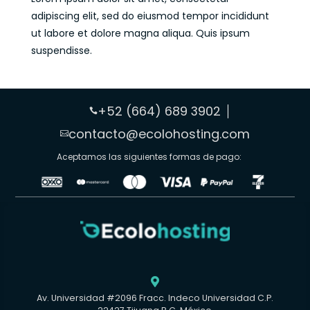
adipiscing elit, sed do eiusmod tempor incididunt
ut labore et dolore magna aliqua. Quis ipsum
suspendisse.
+52 (664) 689 3902

contacto@ecolohosting.com

Aceptamos las siguientes formas de pago:

Av. Universidad #2096 Fracc. Indeco Universidad C.P.