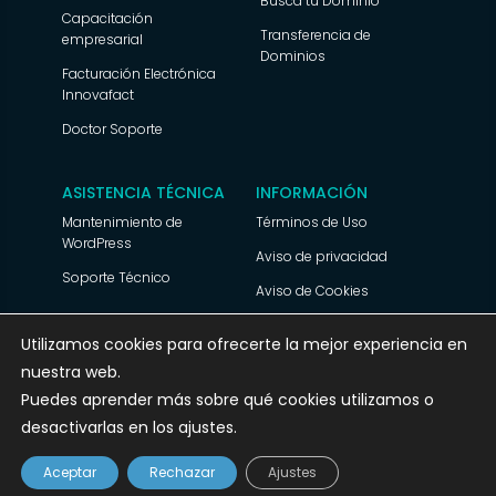
Busca tu Dominio
Capacitación
Transferencia de
empresarial
Dominios
Facturación Electrónica
Innovafact
Doctor Soporte
ASISTENCIA TÉCNICA
INFORMACIÓN
Mantenimiento de
Términos de Uso
WordPress
Aviso de privacidad
Soporte Técnico
Aviso de Cookies
Utilizamos cookies para ofrecerte la mejor experiencia en
nuestra web.
© 2025 Ecolohosting.com Todos los derechos
Puedes aprender más sobre qué cookies utilizamos o
reservados
desactivarlas en los ajustes.
Hola ¿Cómo te puedo ayudar?
Aceptar
Rechazar
Ajustes