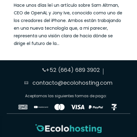
Hace unos días leí un artículo sobre Sam Altman,
CEO de OpenAI, y Jony Ive, conocido como uno de
los creadores del iPhone. Ambos están trabajando
en una nueva tecnología que, a mi parecer,
representa una visión clara de hacia dónde se
dirige el futuro de la...
+52 (664) 689 3902

contacto@ecolohosting.com

Aceptamos las siguientes formas de pago: