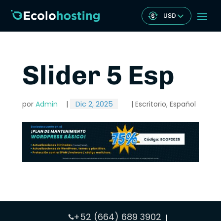
USD
Slider 5 Esp
Dic 2, 2025
por
Admin
|
|
Escritorio
,
Español
+52 (664) 689 3902
