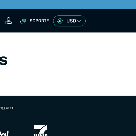
USD
SOPORTE
s
ing.com